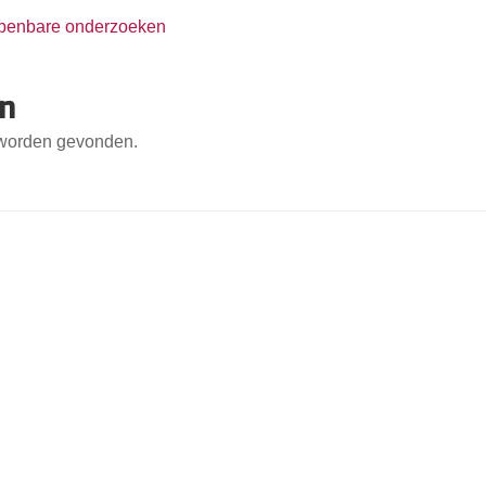
penbare onderzoeken
en
t worden gevonden.